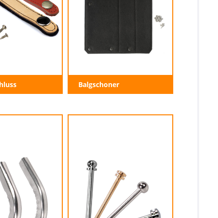
hluss
Balgschoner