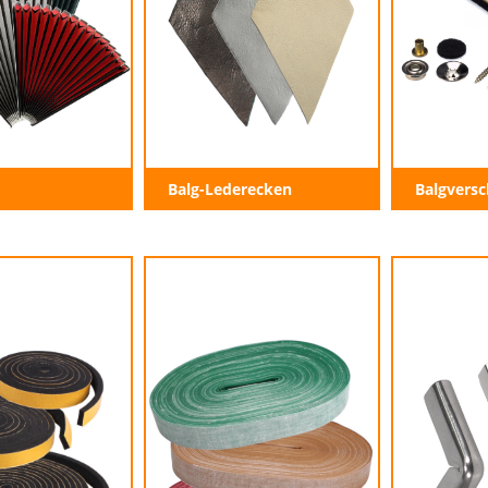
Balg-Lederecken
Balgversc