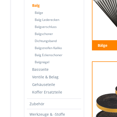
Balg
Bälge
Balg-Lederecken
Balgverschluss
Balgschoner
Dichtungsband
Bälge
Balgstreifen Kaliko
Balg Eckenschoner
Balgnägel
Bassseite
Ventile & Belag
Gehäuseteile
Koffer Ersatzteile
Zubehör
Werkzeuge & -Stoffe