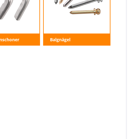
enschoner
Balgnägel