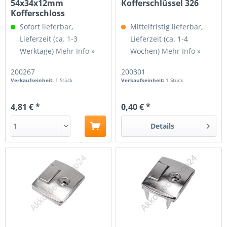
54x34x12mm
Kofferschlüssel 326
Kofferschloss
abschließbar
Sofort lieferbar,
Mittelfristig lieferbar,
vernickelt
Lieferzeit (ca. 1-3
Lieferzeit (ca. 1-4
Werktage)
Mehr Info »
Wochen)
Mehr Info »
200267
200301
Verkaufseinheit:
1 Stück
Verkaufseinheit:
1 Stück
4,81 € *
0,40 € *
Details