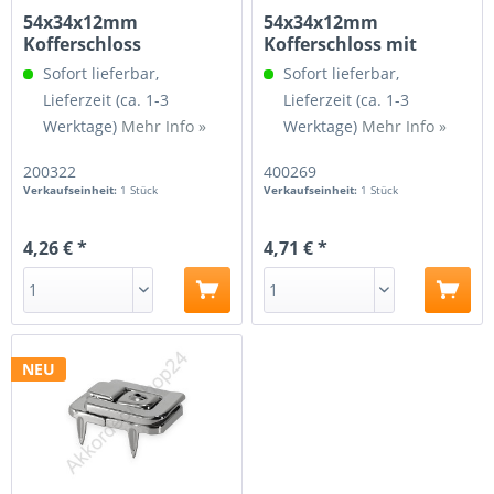
54x34x12mm
54x34x12mm
Kofferschloss
Kofferschloss mit
vernickelt
Befestigungsfüßen,...
Sofort lieferbar,
Sofort lieferbar,
Lieferzeit (ca. 1-3
Lieferzeit (ca. 1-3
Werktage)
Mehr Info »
Werktage)
Mehr Info »
200322
400269
Verkaufseinheit:
1 Stück
Verkaufseinheit:
1 Stück
4,26 € *
4,71 € *
NEU