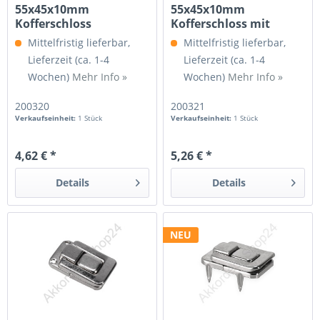
55x45x10mm
55x45x10mm
Kofferschloss
Kofferschloss mit
abschließbar
Befestigungsfüßen...
Mittelfristig lieferbar,
Mittelfristig lieferbar,
vernickelt
Lieferzeit (ca. 1-4
Lieferzeit (ca. 1-4
Wochen)
Mehr Info »
Wochen)
Mehr Info »
200320
200321
Verkaufseinheit:
1 Stück
Verkaufseinheit:
1 Stück
4,62 € *
5,26 € *
Details
Details
NEU