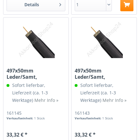
Details
497x50mm
497x50mm
Leder/Samt,
Leder/Samt,
Spindelgewinde 3/16
Spindelgewinde M4
Sofort lieferbar,
Sofort lieferbar,
Lieferzeit (ca. 1-3
Lieferzeit (ca. 1-3
Werktage)
Mehr Info »
Werktage)
Mehr Info »
161145
161143
Verkaufseinheit:
1 Stück
Verkaufseinheit:
1 Stück
33,32 € *
33,32 € *