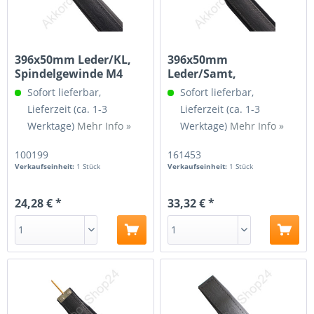
396x50mm Leder/KL,
396x50mm
Spindelgewinde M4
Leder/Samt,
Spindelgewinde 3/16
Sofort lieferbar,
Sofort lieferbar,
Lieferzeit (ca. 1-3
Lieferzeit (ca. 1-3
Werktage)
Mehr Info »
Werktage)
Mehr Info »
100199
161453
Verkaufseinheit:
1 Stück
Verkaufseinheit:
1 Stück
24,28 € *
33,32 € *