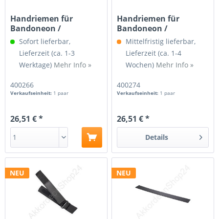
Handriemen für
Handriemen für
Bandoneon /
Bandoneon /
Concertina
Concertina, schwarz-
Sofort lieferbar,
Mittelfristig lieferbar,
rot
Lieferzeit (ca. 1-3
Lieferzeit (ca. 1-4
Werktage)
Mehr Info »
Wochen)
Mehr Info »
400266
400274
Verkaufseinheit:
1 paar
Verkaufseinheit:
1 paar
26,51 € *
26,51 € *
Details
NEU
NEU