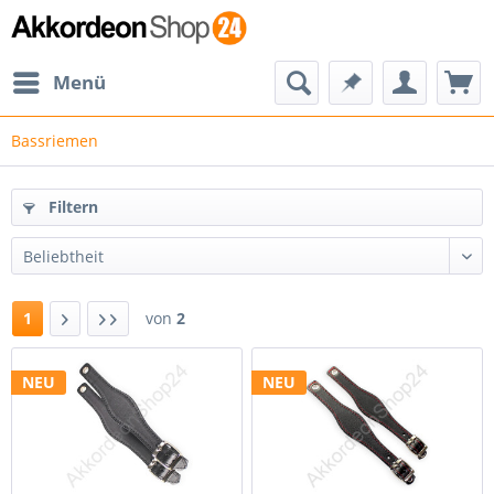
Menü
Bassriemen
Filtern
1
von
2
NEU
NEU