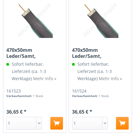
470x50mm
470x50mm
Leder/Samt,
Leder/Samt,
Spindelgewinde 3/16,
Spindelgewinde M4,
Sofort lieferbar,
Sofort lieferbar,
Leder...
Leder...
Lieferzeit (ca. 1-3
Lieferzeit (ca. 1-3
Werktage)
Mehr Info »
Werktage)
Mehr Info »
161523
161524
Verkaufseinheit:
1 Stück
Verkaufseinheit:
1 Stück
36,65 € *
36,65 € *