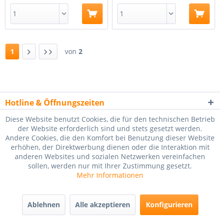
1
von
2
Hotline & Öffnungszeiten
Diese Website benutzt Cookies, die für den technischen Betrieb
Shopservice / Widerruf
der Website erforderlich sind und stets gesetzt werden.
Andere Cookies, die den Komfort bei Benutzung dieser Website
Das Kleingedruckte
erhöhen, der Direktwerbung dienen oder die Interaktion mit
anderen Websites und sozialen Netzwerken vereinfachen
Zahlungsmethoden / Newsletter
sollen, werden nur mit Ihrer Zustimmung gesetzt.
Mehr Informationen
* Alle Preise inkl. gesetzl. Mehrwertsteuer zzgl. Versandkosten.
Ablehnen
Alle akzeptieren
Konfigurieren
Griff-Tabellen
Register-Bezeichnung