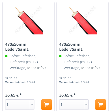
470x50mm
470x50mm
Leder/Samt,
Leder/Samt,
Spindelgewinde 3/16,
Spindelgewinde M4,
Sofort lieferbar,
Sofort lieferbar,
Leder...
Leder...
Lieferzeit (ca. 1-3
Lieferzeit (ca. 1-3
Werktage)
Mehr Info »
Werktage)
Mehr Info »
161533
161532
Verkaufseinheit:
1 Stück
Verkaufseinheit:
1 Stück
36,65 € *
36,65 € *