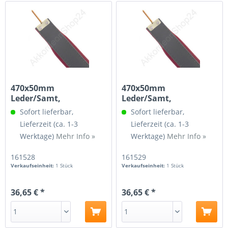
470x50mm
470x50mm
Leder/Samt,
Leder/Samt,
Spindelgewinde 3/16,
Spindelgewinde M4,
Sofort lieferbar,
Sofort lieferbar,
Leder...
Leder...
Lieferzeit (ca. 1-3
Lieferzeit (ca. 1-3
Werktage)
Mehr Info »
Werktage)
Mehr Info »
161528
161529
Verkaufseinheit:
1 Stück
Verkaufseinheit:
1 Stück
36,65 € *
36,65 € *