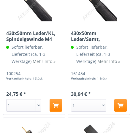
430x50mm Leder/KL,
430x50mm
Spindelgewinde M4
Leder/Samt,
Spindelgewinde 3/16
Sofort lieferbar,
Sofort lieferbar,
Lieferzeit (ca. 1-3
Lieferzeit (ca. 1-3
Werktage)
Mehr Info »
Werktage)
Mehr Info »
100254
161454
Verkaufseinheit:
1 Stück
Verkaufseinheit:
1 Stück
24,75 € *
30,94 € *