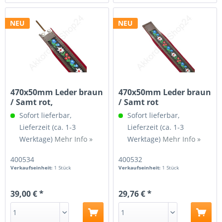
NEU
NEU
470x50mm Leder braun
470x50mm Leder braun
/ Samt rot,
/ Samt rot
Spindelgewinde...
Sofort lieferbar,
Sofort lieferbar,
Lieferzeit (ca. 1-3
Lieferzeit (ca. 1-3
Werktage)
Mehr Info »
Werktage)
Mehr Info »
400534
400532
Verkaufseinheit:
1 Stück
Verkaufseinheit:
1 Stück
39,00 € *
29,76 € *