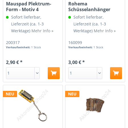
Mauspad Plektrum-
Rohema
Form - Motiv 4
Schüsselanhänger
Drumsticks 61220
Sofort lieferbar,
Sofort lieferbar,
Lieferzeit (ca. 1-3
Lieferzeit (ca. 1-3
Werktage)
Mehr Info »
Werktage)
Mehr Info »
200317
160099
Verkaufseinheit:
1 Stück
Verkaufseinheit:
1 Stück
2,90 € *
3,00 € *
NEU
NEU