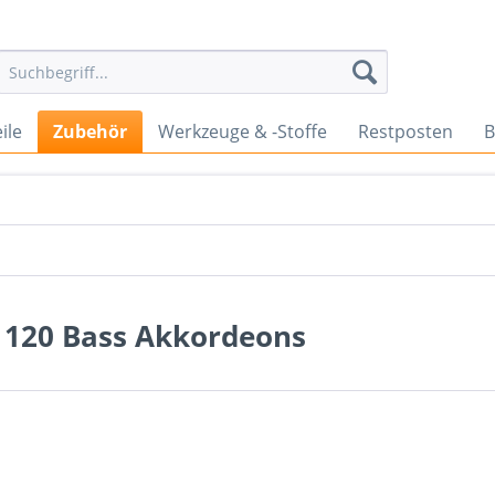
ile
Zubehör
Werkzeuge & -Stoffe
Restposten
B
 120 Bass Akkordeons