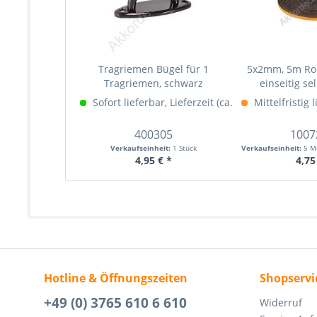
Tragriemen Bügel für 1
5x2mm, 5m Rol
Tragriemen, schwarz
einseitig se
Sofort lieferbar, Lieferzeit (ca. 1-3 Werktage)
Mittelfristig 
Me
400305
1007
Verkaufseinheit:
1 Stück
Verkaufseinheit:
5 M
4,95 € *
4,75
Hotline & Öffnungszeiten
Shopservi
+49 (0) 3765 610 6 610
Widerruf