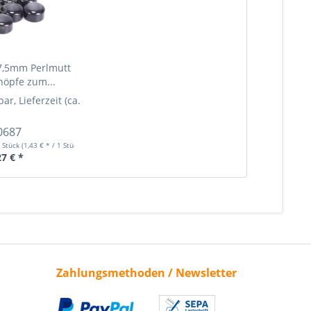
7,5mm Perlmutt
öpfe zum...
bar, Lieferzeit (ca. 1-3 Werktage)
ehr Info »
Mehr Info »
0687
 Stück
(1,43 € * / 1 Stück)
27 € *
Zahlungsmethoden / Newsletter