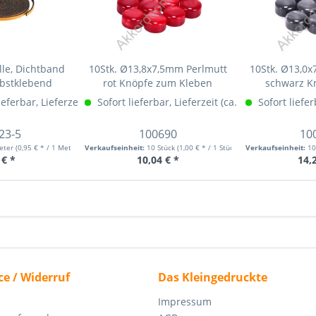
le, Dichtband
10Stk. Ø13,8x7,5mm Perlmutt
10Stk. Ø13,0x
lbstklebend
rot Knöpfe zum Kleben
schwarz Kn
lieferbar, Lieferzeit (ca. 1-4 Wochen)
hr Info »
Sofort lieferbar, Lieferzeit (ca. 1-3 Werktage)
Mehr Info »
Sofort liefer
M
23-5
100690
10
eter
(0,95 € * / 1 Meter)
Verkaufseinheit:
10 Stück
(1,00 € * / 1 Stück)
Verkaufseinheit:
10
 € *
10,04 € *
14,
ce / Widerruf
Das Kleingedruckte
Impressum