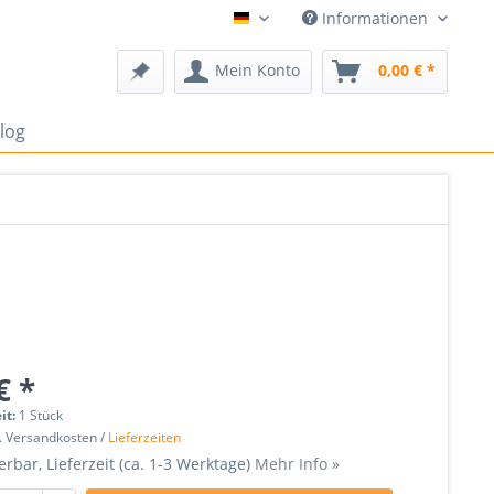
Informationen
Deutsch
Mein Konto
0,00 € *
log
€ *
it:
1 Stück
l. Versandkosten /
Lieferzeiten
erbar, Lieferzeit (ca. 1-3 Werktage)
Mehr Info »