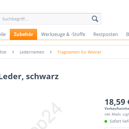
ile
Zubehör
Werkzeuge & -Stoffe
Restposten
B
ehör
Lederriemen
Tragriemen für Wiener
Leder, schwarz
18,59 
Verkaufseinhe
inkl. MwSt. zzg
Sofort lief