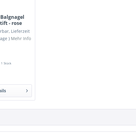
Balgnagel
ift - rose
rbar, Lieferzeit
tage )
Mehr Info
:
1 Stück
ails