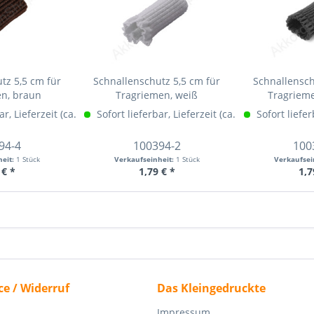
tz 5,5 cm für
Schnallenschutz 5,5 cm für
Schnallensch
en, braun
Tragriemen, weiß
Tragrieme
ar, Lieferzeit (ca. 1-3 Werktage)
hr Info »
Sofort lieferbar, Lieferzeit (ca. 1-3 Werktage)
Mehr Info »
Sofort liefer
M
94-4
100394-2
100
heit:
1 Stück
Verkaufseinheit:
1 Stück
Verkaufsei
 € *
1,79 € *
1,7
ce / Widerruf
Das Kleingedruckte
Impressum