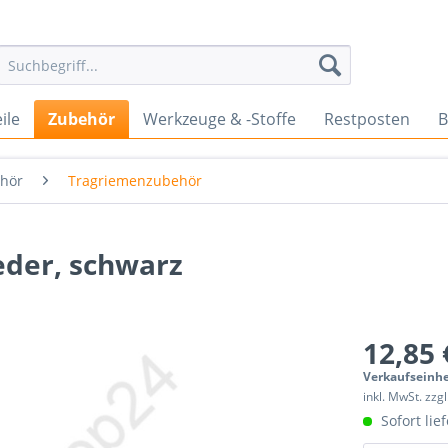
ile
Zubehör
Werkzeuge & -Stoffe
Restposten
B
ehör
Tragriemenzubehör
eder, schwarz
12,85 
Verkaufseinhe
inkl. MwSt. zzg
Sofort lief