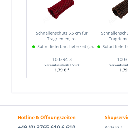
Schnallenschutz 5,5 cm für
Schnallenschu
Tragriemen, rot
Tragriem
Sofort lieferbar, Lieferzeit (ca. 1-3 Werktage)
Sofort lieferb
Me
100394-3
1003
Verkaufseinheit:
1 Stück
Verkaufsein
1,79 € *
1,79
Hotline & Öffnungszeiten
Shopservi
+49 (0) 3765 610 6 610
Widerruf