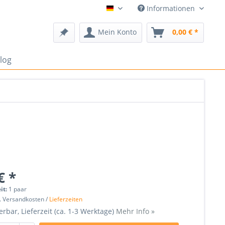
Informationen
Deutsch
Mein Konto
0,00 € *
log
€ *
it:
1 paar
l. Versandkosten /
Lieferzeiten
erbar, Lieferzeit (ca. 1-3 Werktage)
Mehr Info »