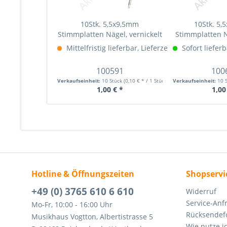
10Stk. 5,5x9,5mm
10Stk. 5
Stimmplatten Nägel, vernickelt
Stimmplatten 
Mittelfristig lieferbar, Lieferzeit (ca. 1-4 Woche
Sofort lieferb
100591
100
Verkaufseinheit:
10 Stück
(0,10 € * / 1 Stück)
Verkaufseinheit:
10 
1,00 € *
1,00
Hotline & Öffnungszeiten
Shopservi
+49 (0) 3765 610 6 610
Widerruf
Service-Anf
Mo-Fr, 10:00 - 16:00 Uhr
Rücksendef
Musikhaus Vogtton, Albertistrasse 5
Wie nutze i