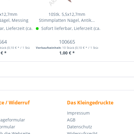
,5x12,7mm
10Stk. 5,5x12,7mm
Nägel, Messing
Stimmplatten Nägel, Antik...
n)
ar, Lieferzeit (ca. 1-3 Werktage)
Mehr Info »
Sofort lieferbar, Lieferzeit (ca. 1-3 Werktage)
Mehr Info »
M
664
100665
Stück
(0,10 € * / 1 Stück)
Verkaufseinheit:
10 Stück
(0,10 € * / 1 Stück)
 € *
1,00 € *
ce / Widerruf
Das Kleingedruckte
Impressum
rageformular
AGB
ormular
Datenschutz
ch die Webseite
Widerrufsrecht