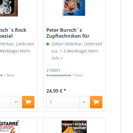
rsch´s Rock
Peter Bursch´s
pezial
Zupftechniken für
Gitarre
eferbar, Lieferzeit
Sofort lieferbar, Lieferzeit
 Werktage)
Mehr
(ca. 1-3 Werktage)
Mehr
Info »
210001
it:
1 Stück
Verkaufseinheit:
1 Stück
24,95 € *