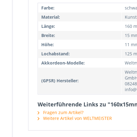
Farbe:
schwa
Material:
Kunst
Länge:
160 
Breite:
15 m
Höhe:
11 m
Lochabstand:
125 
Akkordeon-Modelle:
Weltm
Weltm
GmbH,
(GPSR) Hersteller:
08248
info@
Weiterführende Links zu "160x15mm
Fragen zum Artikel?
Weitere Artikel von WELTMEISTER