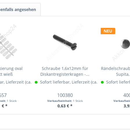
enfalls angesehen
NEU
ierung oval
Schraube 1,6x12mm für
Rändelschrau
tt wieß
Diskantregisterkragen -...
Supita
ar, Lieferzeit (ca. 1-3 Werktage)
hr Info »
Sofort lieferbar, Lieferzeit (ca. 1-3 Werktage)
Mehr Info »
Sofort liefer
M
657
100380
40
heit:
1 Stück
Verkaufseinheit:
1 Stück
Verkaufsei
 € *
0,63 € *
3,9