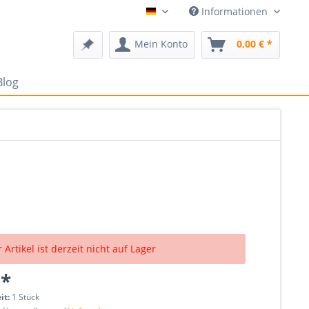
Informationen
Deutsch
Mein Konto
0,00 € *
Blog
 Artikel ist derzeit nicht auf Lager
 *
it:
1 Stück