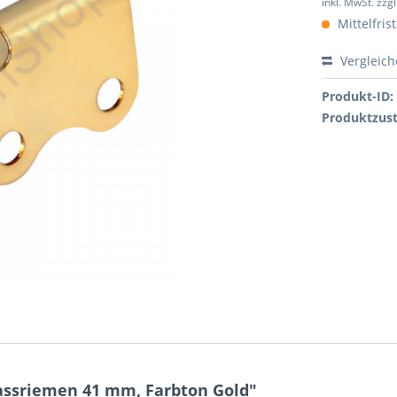
inkl. MwSt. zzg
Mittelfrist
Vergleic
Produkt-ID:
Produktzus
assriemen 41 mm, Farbton Gold"