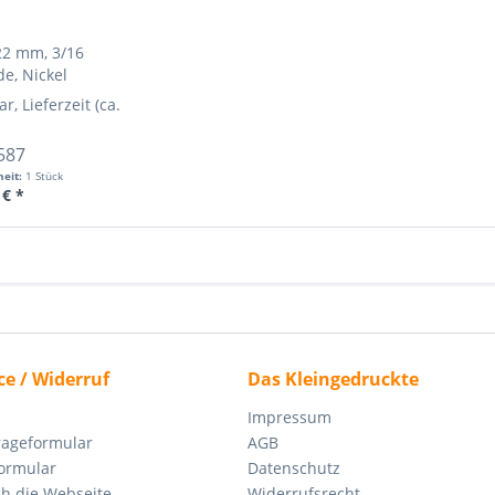
22 mm, 3/16
e, Nickel
ar, Lieferzeit (ca. 1-3 Werktage)
hr Info »
Mehr Info »
587
heit:
1 Stück
 € *
ce / Widerruf
Das Kleingedruckte
Impressum
rageformular
AGB
ormular
Datenschutz
ch die Webseite
Widerrufsrecht