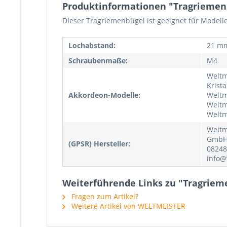
Produktinformationen "Tragriemenbü
Dieser Tragriemenbügel ist geeignet für Modell
Lochabstand:
21 m
Schraubenmaße:
M4
Weltm
Krista
Akkordeon-Modelle:
Weltm
Weltm
Weltm
Weltm
GmbH,
(GPSR) Hersteller:
08248
info@
Weiterführende Links zu "Tragrieme
Fragen zum Artikel?
Weitere Artikel von WELTMEISTER