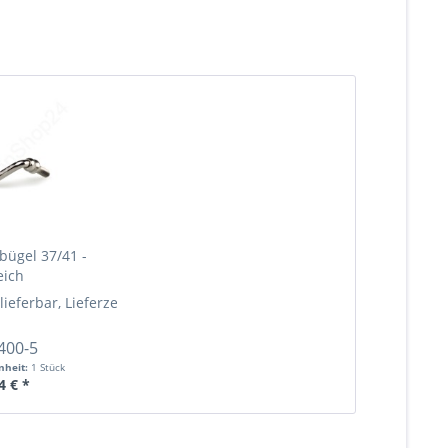
ügel 37/41 -
eich
en)
 lieferbar, Lieferzeit (ca. 1-4 Wochen)
Mehr Info »
Mehr Info »
400-5
nheit:
1 Stück
4 € *