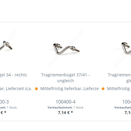
l 34 - rechts
Tragriemenbügel 37/41 -
Tragriemenb
ungleich
gl
ar, Lieferzeit (ca. 1-3 Werktage)
hr Info »
Mittelfristig lieferbar, Lieferzeit (ca. 1-4 Woch
Mehr Info »
Mittelfristig
00-3
100400-4
100
heit:
1 Stück
Verkaufseinheit:
1 Stück
Verkaufsei
 € *
7,14 € *
7,1