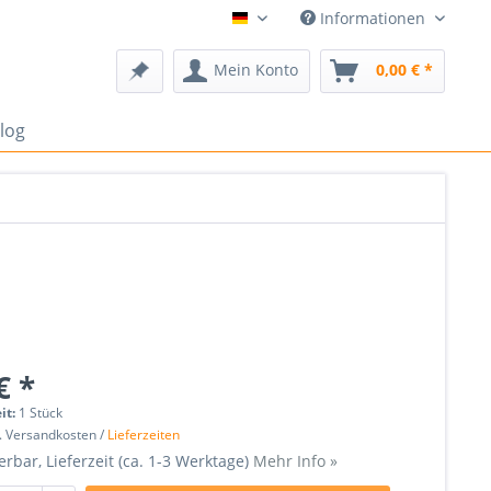
Informationen
Deutsch
Mein Konto
0,00 € *
log
€ *
it:
1 Stück
l. Versandkosten /
Lieferzeiten
erbar, Lieferzeit (ca. 1-3 Werktage)
Mehr Info »