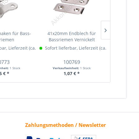
haken für Bass-
41x20mm Endblech für
5x2mm, 2m R
riemen
Bassriemen Vernickelt
einseitig
bar, Lieferzeit (ca. 1-3 Werktage)
ehr Info »
Sofort lieferbar, Lieferzeit (ca. 1-3 Werktage)
Mehr Info »
Sofort liefe
0773
100769
10
nheit:
1 Stück
Verkaufseinheit:
1 Stück
Verkaufseinheit:
5 € *
1,07 € *
1,
Zahlungsmethoden / Newsletter