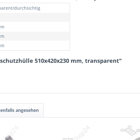
parent/durchsichtig
mm
mm
mm
bschutzhülle 510x420x230 mm, transparent"
enfalls angesehen