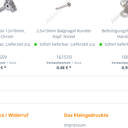
ube 12x18mm,
2,5x19mm Balgnagel Runder
Befestigungs
n Chrom
Kopf, Nickel
Hand
n)
ar, Lieferzeit (ca. 1-3 Werktage)
Mehr Info »
Sofort lieferbar, Lieferzeit (ca. 1-3 Werktage)
Mehr Info »
Sofort liefer
M
659
161510
10
heit:
1 Stück
Verkaufseinheit:
1 Stück
Verkaufsei
 € *
0,48 € *
0,9
ce / Widerruf
Das Kleingedruckte
Impressum