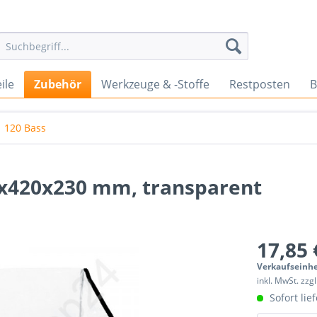
ile
Zubehör
Werkzeuge & -Stoffe
Restposten
B
120 Bass
0x420x230 mm, transparent
17,85 
Verkaufseinhe
inkl. MwSt. zzg
Sofort lief